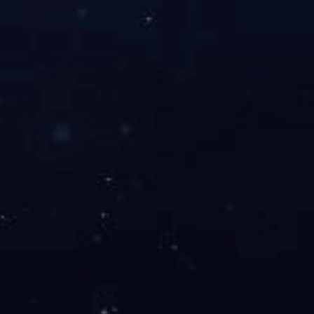
5353117
传真：0728-5353121
邮箱：
hbtr@mesmerenterprizes.com
地址：湖北省天门市经济开
天瑞电子微信公众号
发区创业大道8号
提交