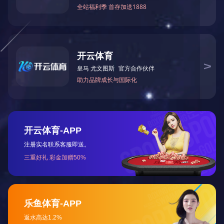
局放监测传感器
测量仪器
智能断路器用电流互感器
智能在线监测装置
电量隔离传感器
首页
投资者关系
股票行情
天瑞电子
参加第八