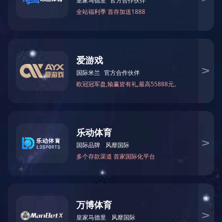
乐动体育-乐动体育平台-乐动体育APP下载
微型电流互感器
开合式电流互感器
剩余（零序）电流互感器
低压电流互感器
柔性罗氏线圈
霍尔传感器
交直流变送器
电流取电装置