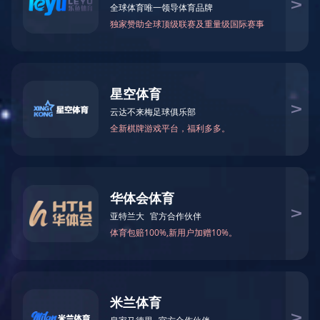
乐动
体育
APP
服务与支持
下载
分支机构
技术开发
供应商
下载中心
热销产品