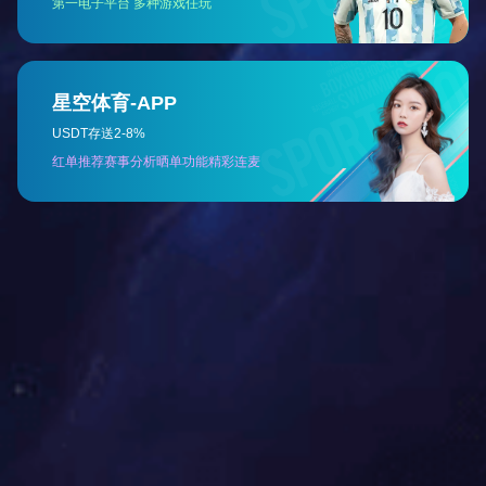
大小：
类
下载
761.77
型：.pdf
KB
F系列开合式电流
互感器
2025-10-21 09:04:26
大小：
类
下载
526.42
型：.pdf
KB
CT取能装置
2025-10-21 09:04:03
大小：
类
下载
399.33
型：.pdf
KB
TR-SDH0.66-120
2025-10-20 15:04:09
大小：
类
下载
350.02
型：.pdf