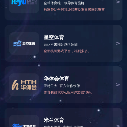
乐动
体育
APP
产品中心
首页
电量隔离传感器
产品中心
下载
乐动体育-乐动体育平台-乐动体育APP下载
电量隔离传感
微型电流互感器
器
开合式电流互感器
剩余（零序）电流互感器
低压电流互感器
柔性罗氏线圈