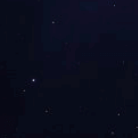
建议使用专用撬杆/
乐动
服务热线：400-086-3003
电话：0728-5353116 5353117
传真：0728-5353121