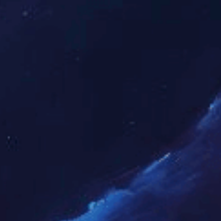
，有效进行安全、简便的电流测试
，智慧用电系统，电量测量，电能质量分析及电气设备信号的采
相对湿度
≤90%