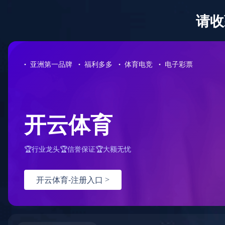
首页
关于天瑞
产品中