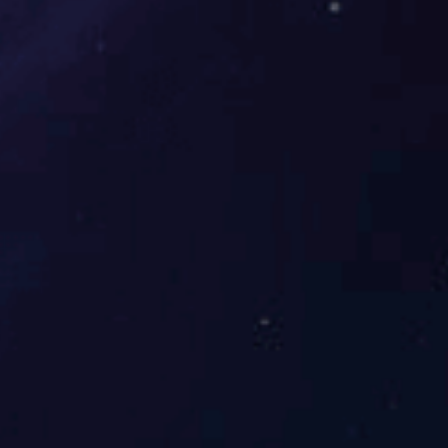
保切口端面干净，无污渍、无杂质残留；须涂防锈剂处理