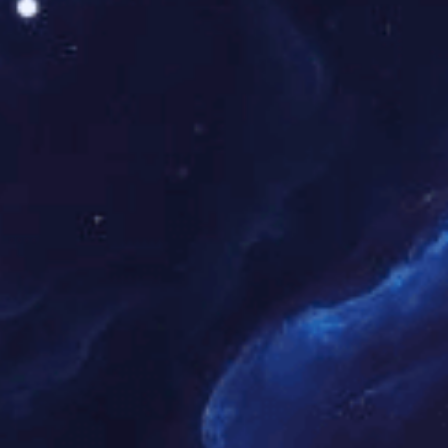
电压等级
0.4/0.66/0.72kV
定输入电流
0～1500A
额定容量
0.5VA、1VA
精度等级
0.5、1.0
外壳
PA/PC阻燃等级94-V0
绕组骨架
PBT
铁芯材质
硅钢/纳米晶/坡莫合金
额定 输入
额定 输出
0～800A
0～1A （0～1.0V）
0～1500A
0～5A （0～2.5V)