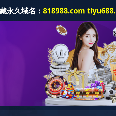
心
新闻&展会
服务与支持
投