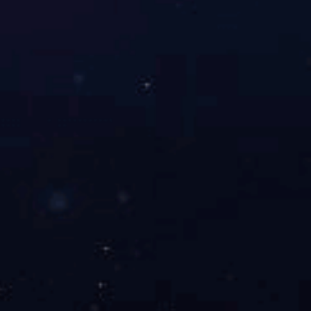
撬片工具开启，不能外掰卡扣用力过度导致卡扣折断
体育-乐动体育平台-乐动体育AP