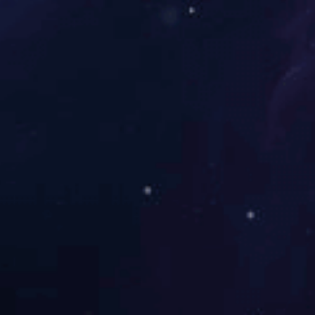
产品型号命名规则
安装注意事项
硅钢铁芯闭合前，确