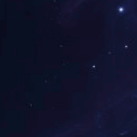
性能
额
参数
机械
结构
参数
外形及安装尺寸
产品 型号
TRSK-50C
TRSK-80C