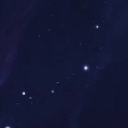
场安装，操作方便。不需断开被测初级电缆即可快速、方便地安装或拆除
。输入电流范围0～1500A
性好
性度好、灵敏度高
环保监控，智慧消防用电，低压配电系统，电气火灾监控，防火漏电系统
力装置等设备的电力需求侧管理小电流接地系统等。
工作温度
-40℃～+70℃