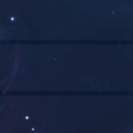
电流取电装置
输电线路故障取电
留言咨询