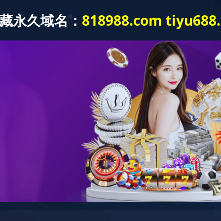
心
新闻&展会
服务与支持
投