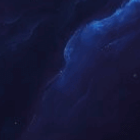
定输出电压
出电压（0～100%额定负载变化时）
定输出电压
%额定输出电流自动恢复
0℃
20℃
重污秽
℃