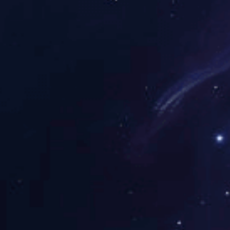
产品特点
开合式结构，易于现
感应取能，高效可靠
运行稳定，可以在线
可以在大于1000A电
应用范围
高压架空输电线路行
性能指标
输入特性：
输电线路电压等级：≤50
输电线路电流：≤3000