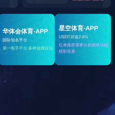
资质证书
留言咨询
新型电源装置。该装置长期运行稳定可靠，技术成熟，对输电线路电流
提供可靠的电源。